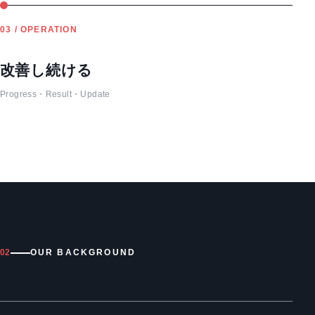
03 / OPERATION
改善し続ける
Progress・Result・Update
02
OUR BACKGROUND